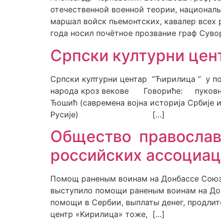
отечественной военной теории, национал
маршал войск пьемонтских, кавалер всех 
года носил почётное прозвание граф Суво
Српски културни цен
Српски културни центар “Ћирилица “ у пон
народа кроз векове Говориће: пуковник
Ђошић (савремена војна историја Србије
Русије) […]
Общество православ
российских ассоциац
Помощ раненым воинам на Донбассе Союз
выступило помощи раненым воинам на Донб
помощи в Сербии, выплаты денег, продлит
центр «Kирилица» тоже, […]