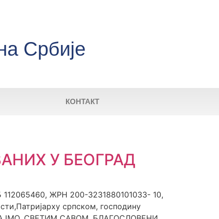
на Србије
КОНТАКТ
АНИХ У БЕОГРАД
112065460, ЖРН 200-3231880101033- 10,
ости,Патријарху српском, господину
УВАЈМО, СВЕТИМ САВОМ, БЛАГОСЛОВЕНИ