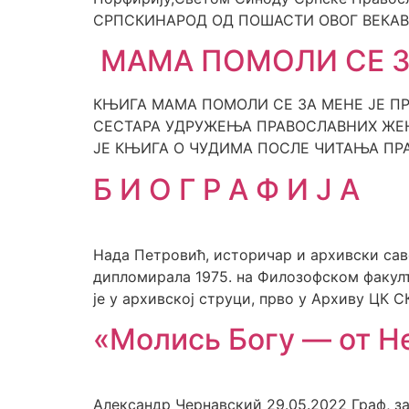
СРПСКИНАРОД ОД ПОШАСТИ ОВОГ ВЕКАВаша 
МАМА ПОМОЛИ СЕ З
КЊИГА МАМА ПОМОЛИ СЕ ЗА МЕНЕ ЈЕ ПР
СЕСТАРА УДРУЖЕЊА ПРАВОСЛАВНИХ ЖЕНА
ЈЕ КЊИГА О ЧУДИМА ПОСЛЕ ЧИТАЊА ПРА
Б И О Г Р А Ф И Ј А
Нада Петровић, историчар и архивски саве
дипломирала 1975. на Филозофском факулте
је у архивској струци, прво у Архиву ЦК СК
«Молись Богу — от Н
Александр Чернавский 29.05.2022 Граф, 