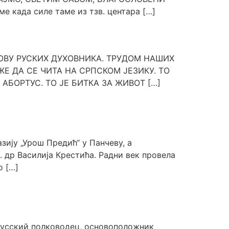
када силе таме из тзв. центара […]
ОВУ РУСКИХ ДУХОВНИКА. ТРУДОМ НАШИХ
 ДА СЕ ЧИТА НА СРПСКОМ ЈЕЗИКУ. ТО
БОРТУС. ТО ЈЕ БИТКА ЗА ЖИВОТ […]
ију „Урош Предић“ у Панчеву, а
. др Василија Крестића. Радни век провела
о […]
русский полководец, основоположник