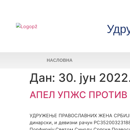
Удр
НАСЛОВНА
Дан:
30. јун 2022
АПЕЛ УПЖС ПРОТИВ
УДРУЖЕЊE ПРАВОСЛАВНИХ ЖЕНА СРБИЈЕ (УП
динарски, и девизни рачун РС35200323188
Порфирију,Светом Синоду Српске Право