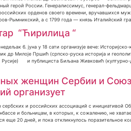
ьный герой России. Генералиссимус, генерал-фельдма
российских орденов своего времени, вручавшихся муж
ров-Рымникский, а с 1799 года — князь Италийский гра
тар “Ћирилица “
едељак 6. јуна у 18 сати организује вече: Историјско-
 др Милоје Пршић (српско-руска историја и геополи
 и Русије) и публициста Биљана Живковић (културно-д
ных женщин Сербии и Союз
ий организует
 сербских и российских ассоциаций с инициативой О
ассе и больницам, в которых, к сожалению, не хватае
ся еще 20 дней, и пока откликнулось поразительное к