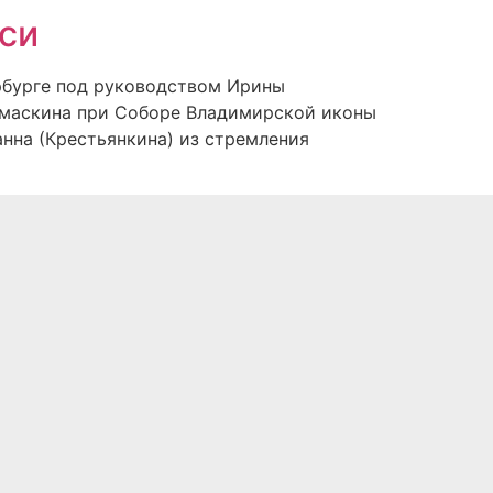
си
рбурге под руководством Ирины
амаскина при Соборе Владимирской иконы
нна (Крестьянкина) из стремления