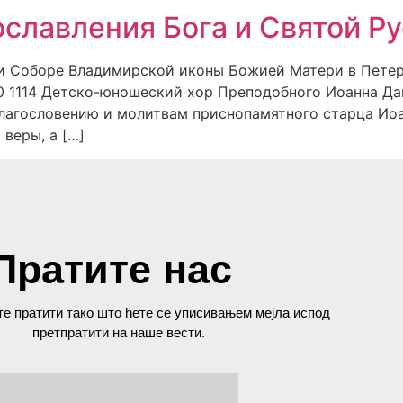
славления Бога и Святой Ру
ри Соборе Владимирской иконы Божией Матери в Пете
0 1114 Детско-юношеский хор Преподобного Иоанна Д
благословению и молитвам приснопамятного старца Иоа
веры, а […]
Пратите нас
е пратити тако што ћете се уписивањем мејла испод
претпратити на наше вести.