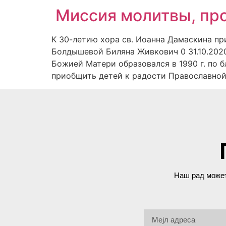
Миссия молитвы, про
К 30-летию хора св. Иоанна Дамаскина п
Болдышевой Биляна Живкович 0 31.10.202
Божией Матери образовался в 1990 г. по 
приобщить детей к радости Православной 
Наш рад может