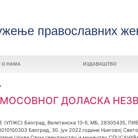
ужење православних же
О НАМА
ИЗДАВАШТВО
.
 МОСОВНОГ ДОЛАСКА НЕЗВ
ЖС) Београд, Велетинска 13-б, МБ, 28305435, ПИБ 
010100303 Београд, 30. јун 2022.године Његовој Свет
славне Цркве,Свом свештенству и монаштву СПЦСАЧ