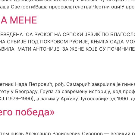
Светости!Ваша преосвештенства!Честни оци!У време 
А МЕНЕ
ЕВЕДЕНА СА РУСКОГ НА СРПСКИ ЈЕЗИК ПО БЛАГОСЛ
 СРБИЈЕ ПОД ПОКРОВОМ РУСИЈЕ, КЊИГА САДА МОЖЕ
ВИЛА МАТИ АНТОНИЈЕ, ЗА ЖЕНЕ КОЈЕ СУ ПОЧИНИЛЕ А
тник Нада Петровић, рођ. Самарџић завршила је гимназ
ту у Београду, Група за савремену историју, код проф
Ј (1976–1990), а затим у Архиву Југославије од 1990. д
его победа»
затем князь Александр Васильевич Суворов — великий 