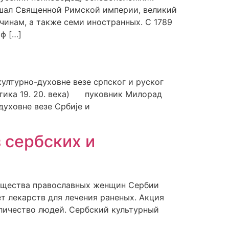
ршал Священной Римской империи, великий
чинам, а также семи иностранных. С 1789
ф […]
културно-духовне везе српског и руског
тика 19. 20. века) пуковник Милорад
уховне везе Србије и
 сербских и
бщества православных женщин Сербии
т лекарств для лечения раненых. Акция
оличество людей. Сербский культурный