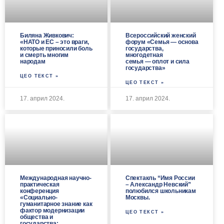
Биляна Живкович:
Всероссийский женский
«НАТО и ЕС – это враги,
форум «Семья — основа
которые приносили боль
государства,
и смерть многим
многодетная
народам
семья — оплот и сила
государства»
ЦЕО ТЕКСТ »
ЦЕО ТЕКСТ »
17. април 2024.
17. април 2024.
Международная научно-
Спектакль “Имя России
практическая
– Александр Невский”
конференция
полюбился школьникам
«Социально-
Москвы.
гуманитарное знание как
фактор модернизации
ЦЕО ТЕКСТ »
общества и
государства: