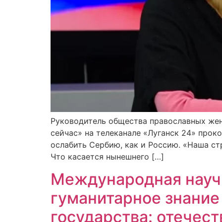
Руководитель общества православных жен
сейчас» на телеканале «Луганск 24» прок
ослабить Сербию, как и Россию. «Наша ст
Что касается нынешнего […]
Международная науч
гуманитарное знание
государства: отечест