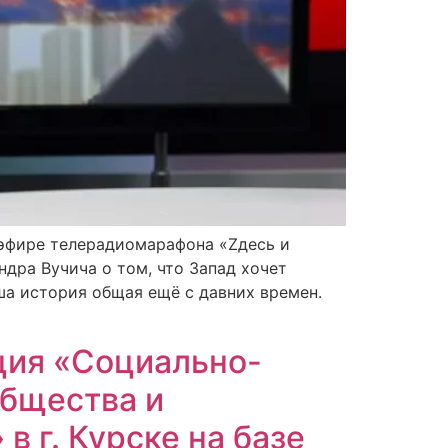
 эфире телерадиомарафона «Zдесь и
дра Вучича о том, что Запад хочет
ша история общая ещё с давних времен.
ция «Социально-
общества и
в г. Курске на базе