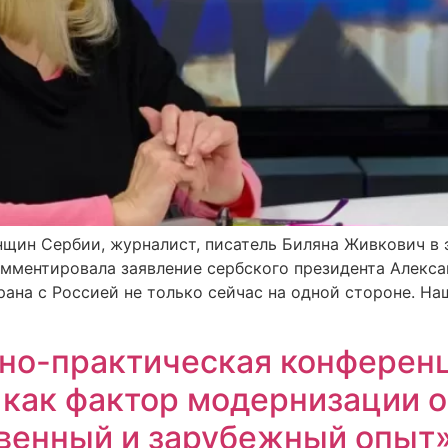
щин Сербии, журналист, писатель Биляна Живкович в
омментировала заявление сербского президента Алексан
рана с Россией не только сейчас на одной стороне. На
но-практическая конферен
 как фактор модернизации 
венный и зарубежный опыт» 