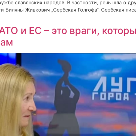
ружбе славянских народов. В частности, речь шла о др
и Биляны Живкович „Сербская Голгофа“. Сербская пис
ТО и ЕС – это враги, котор
дам