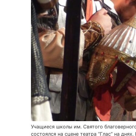
Учащиеся школы им. Святого благоверног
состоялся на сцене театра “Глас” на дн