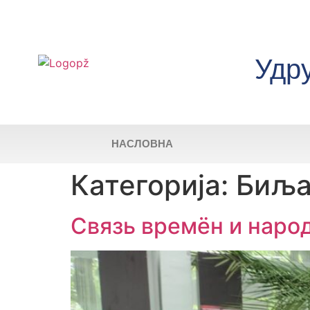
Удр
НАСЛОВНА
Категорија:
Биља
Связь времён и наро