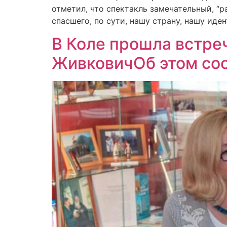
отметил, что спектакль замечательный, “
спасшего, по сути, нашу страну, нашу иден
В Коле прошла встре
ЖивковичОб этом соо