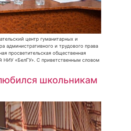
ательский центр гуманитарных и
дра административного и трудового права
ная просветительская общественная
й НИУ «БелГУ». С приветственным словом
олюбился школьникам