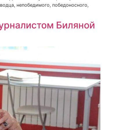
оводца, непобедимого, победоносного,
журналистом Биляной