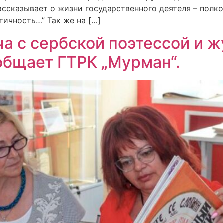
рассказывает о жизни государственного деятеля – полк
тичность…” Так же на […]
ча с сербской поэтессой и 
бщает ГТРК „Мурман“.