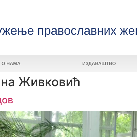
ужење православних же
О НАМА
ИЗДАВАШТВО
на Живковић
дов