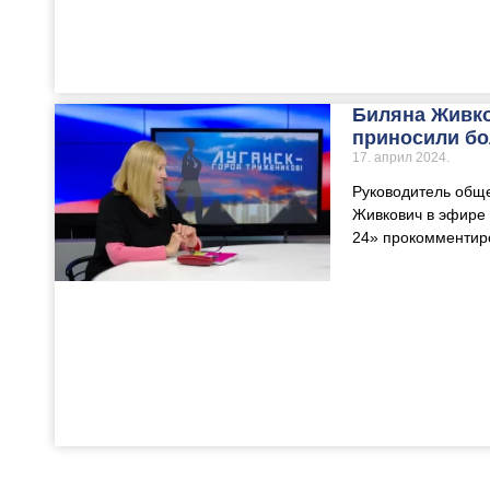
Биляна Живко
приносили бо
17. април 2024.
Руководитель обще
Живкович в эфире 
24» прокомментир