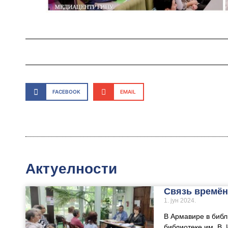
FACEBOOK
EMAIL
Актуелности
Связь времён
1. јун 2024.
В Армавире в библ
библиотеке им. В. 