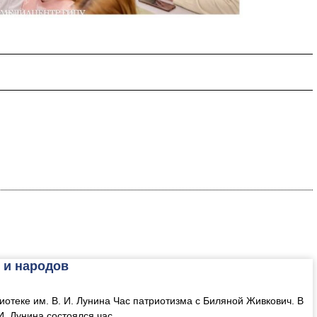
 и народов
иотеке им. В. И. Лунина Час патриотизма с Биляной Живкович. В
И. Лунина состоялся час