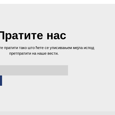
Пратите нас
е пратити тако што ћете се уписивањем мејла испод
претпратити на наше вести.