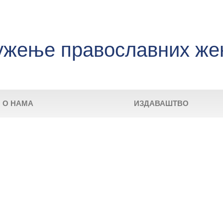
ужење православних же
О НАМА
ИЗДАВАШТВО