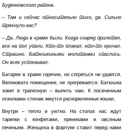
Буденновского района.
– Там и сейчас относительно тихо, да. Сильно
тряхнуло вас?
– Да. Люди в храме были. Когда снаряд прилетел,
все на пол упали. Кто-то плакал, кто-то кричал.
Страшно. Батюшкиными молитвами спаслис
ь
.
Он всех успокаивал.
Батареи в храме горячие, но согреться не удается.
Великовато помещение, не прогревается. Батюшка
зовет в трапезную – выпить чаю. К посеченным
осколками стенам жмутся раскормленные кошки.
Внутри – тепло и уютно. На столах нас ждут
тарелки с конфетами, пряниками и овсяным
печеньем. Женщина в фартуке ставит перед нами