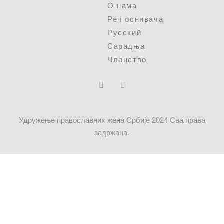
О нама
Реч оснивача
Русский
Сарадња
Чланство
Удружење православних жена Србије 2024 Сва права
задржана.