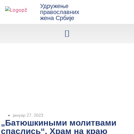
Удружење
православних
жена Србије
јануар 27, 2023
„Батюшкиными молитвами
спаслись“. Храм на краю