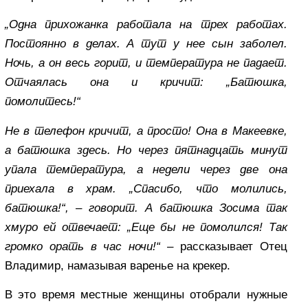
„Одна прихожанка работала на трех работах.
Постоянно в делах. А тут у нее сын заболел.
Ночь, а он весь горит, и температура не падает.
Отчаялась она и кричит: „Батюшка,
помолитесь!“
Не в телефон кричит, а просто! Она в Макеевке,
а батюшка здесь. Но через пятнадцать минут
упала температура, а недели через две она
приехала в храм. „Спасибо, что молились,
батюшка!“,
–
говорит. А батюшка Зосима так
хмуро ей отвечает: „Еще бы не помолился! Так
громко орать в час ночи!“
– рассказывает Отец
Владимир, намазывая варенье на крекер.
В это время местные женщины отобрали нужные