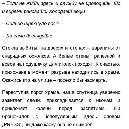
–
Если не жить здесь и службу не проводить, то
и впрямь рановато. Холодает ведь!
–
Сильно тряхнуло вас?
–
Да сами поглядите!
Стекла выбиты, на дверях и стенах – царапины от
снарядных осколков. А белые стены трапезной и
вовсе на подушечку для иголок походят. К счастью,
прихожане в момент разрыва находились в храме.
Окажись кто на улице – посекло бы насмерть.
Переступив порог храма, наша спутница уверенно
зажигает свечи, прикладывается к иконам и
приклоняет колени перед распятием. Ни
бронежилет с непопулярным здесь словом
„PRESS“, ни даже каску она не снимает.