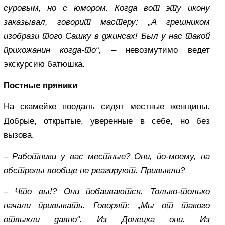
суровым, но с юмором. Когда вот эту икону
заказывал, говорит мастеру: „А грешником
изобрази того Сашку в джинсах! Был у нас такой
прихожанин когда-то“,
– невозмутимо ведет
экскурсию батюшка.
Постные пряники
На скамейке поодаль сидят местные женщины.
Добрые, открытые, уверенные в себе, но без
вызова.
– Работники у вас местные? Они, по-моему, на
обстрелы вообще не реагируют. Привыкли?
– Что вы!? Они побаиваются. Только-только
начали привыкать. Говорят: „Мы от такого
отвыкли давно“. Из Донецка они. Из