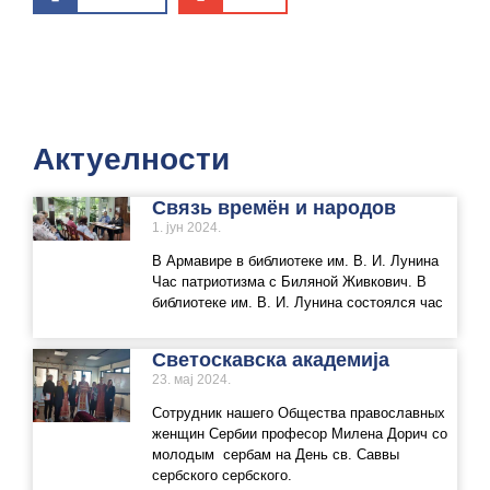
Актуелности
Связь времён и народов
1. јун 2024.
В Армавире в библиотеке им. В. И. Лунина
Час патриотизма с Биляной Живкович. В
библиотеке им. В. И. Лунина состоялся час
Светоскавска академија
23. мај 2024.
Сотрудник нашего Общества православных
женщин Сербии професор Милена Дорич со
молодым сербам на День св. Саввы
сербского сербского.