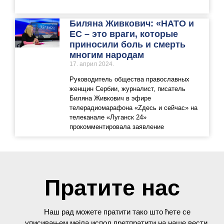
Биляна Живкович: «НАТО и
ЕС – это враги, которые
приносили боль и смерть
многим народам
17. април 2024.
Руководитель общества православных
женщин Сербии, журналист, писатель
Биляна Живкович в эфире
телерадиомарафона «Zдесь и сейчас» на
телеканале «Луганск 24»
прокомментировала заявление
Пратите нас
Наш рад можете пратити тако што ћете се
уписивањем мејла испод претпратити на наше вести.