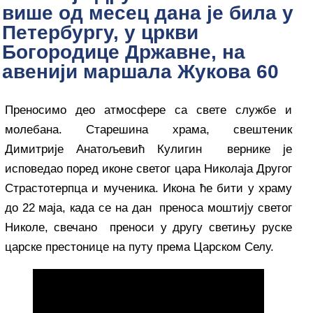
више од месец дана је била у
Петербургу, у цркви
Богородице Државне, на
авенији маршала Жукова 60
Преносимо део атмосфере са свете службе и
молебана. Старешина храма, свештеник
Димитрије Анатољевић Кулигин вернике је
исповедао поред иконе светог цара Николаја Другог
Страстотерпца и мученика. Икона ће бити у храму
до 22 маја, када се на дан преноса моштију светог
Николе, свечано преноси у другу светињу руске
царске престонице на путу према Царском Селу.