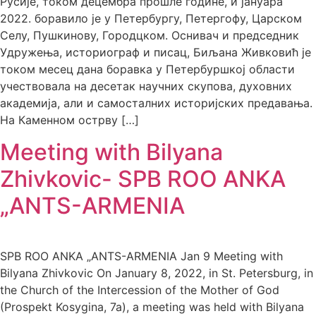
Русије, током децембра прошле године, и јануара
2022. боравило је у Петербургу, Петергофу, Царском
Селу, Пушкинову, Городцком. Оснивач и председник
Удружења, историограф и писац, Биљана Живковић је
током месец дана боравка у Петербуршкој области
учествовала на десетак научних скупова, духовних
академија, али и самосталних историјских предавања.
На Каменном острву […]
Meeting with Bilyana
Zhivkovic- SPB ROO ANKA
„ANTS-ARMENIA
SPB ROO ANKA „ANTS-ARMENIA Jan 9 Meeting with
Bilyana Zhivkovic On January 8, 2022, in St. Petersburg, in
the Church of the Intercession of the Mother of God
(Prospekt Kosygina, 7a), a meeting was held with Bilyana