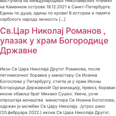
выступила на Международных Николаевских чтениях
на Каменном острове 19.12.2021 в Санкт-Петербурге.
Едины по душе, едины по крови! В истории и памяти
сербского народа личность […]
Св.Цар Николај Романов ,
улазак у храм Богородице
Државне
Икон Св Цара Николаја Другог Романова, после
петомесечног боравка у манастиру Св Иоанна
Богослова у Петербургу, стигла је у храм Иконы
Богородице Державной! Организацију, превоз, боравак
иконе обавља брат Михаил Сушко. Увече, уочи
опроштаја монаштва манастира Св Иоанна Богослова,
одржан је молебан Св Цару Николају. Јутрос рано
(20.фебруара 2022.) икона Св Цара Николаја Другог,