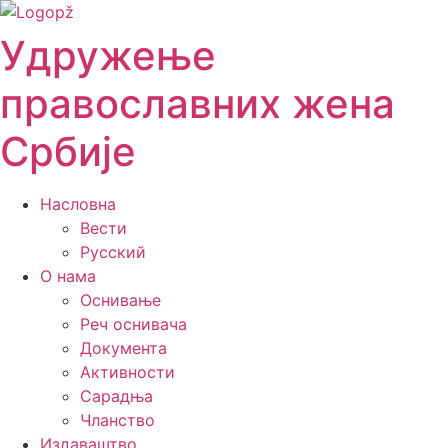
Скочите
на
Удружење
садржај
православних жена
Србије
Насловна
Вести
Русский
О нама
Оснивање
Реч оснивача
Документа
Активности
Сарадња
Чланство
Издаваштво