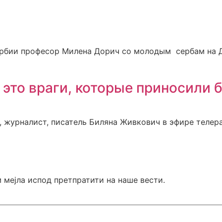
бии професор Милена Дорич со молодым сербам на Де
 это враги, которые приносили 
журналист, писатель Биляна Живкович в эфире телера
мејла испод претпратити на наше вести.