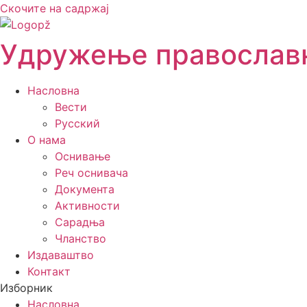
Скочите на садржај
Удружење православн
Насловна
Вести
Русский
О нама
Оснивање
Реч оснивача
Документа
Активности
Сарадња
Чланство
Издаваштво
Контакт
Изборник
Насловна