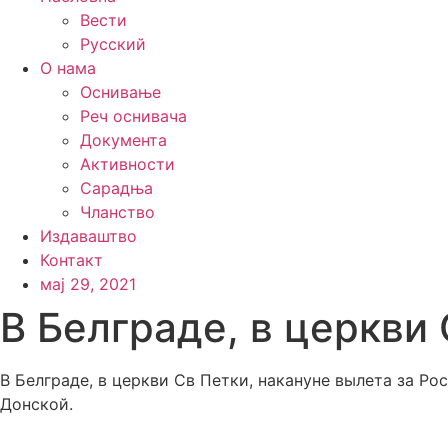
Вести
Русский
О нама
Оснивање
Реч оснивача
Документа
Активности
Сарадња
Чланство
Издаваштво
Контакт
мај 29, 2021
В Белграде, в церкви
В Белграде, в церкви Св Петки, накануне вылета за Р
Донской.