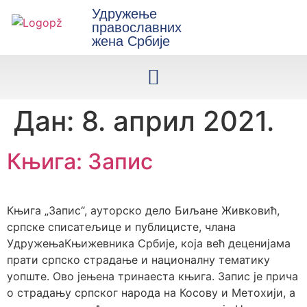
Удружење
православних
жена Србије
Дан:
8. април 2021.
Књига: Запис
Књига „Запис“, ауторско дело Биљане Живковић,
српске списатељице и публицисте, члана
УдружењаКњижевника Србије, која већ деценијама
прати српско страдање и националну тематику
уопште. Ово јењена тринаеста књига. Запис је прича
о страдању српског народа на Косову и Метохији, а