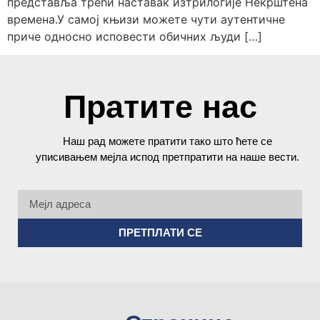
представља трећи наставак изтрилогије Некрштена
времена.У самој књизи можете чути аутентичне
приче односно исповести обичних људи […]
Пратите нас
Наш рад можете пратити тако што ћете се
уписивањем мејла испод претпратити на наше вести.
ПРЕТПЛАТИ СЕ