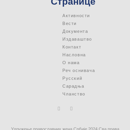
Странице
Активности
Вести
Документа
Издаваштво
Контакт
Насловна
О нама
Реч оснивача
Русский
Сарадња
Чланство
Удружење православних жена Србије 2024 Сва права