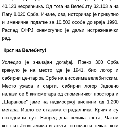
40.123 несрећника. Од тога на Велебиту 32.103 а на
Пагу 8.020 Срба. Иначе, овај историчар је прикупио
и именичне податке за 10.502 особе до краја 1990.
Распад СФРЈ онемогућио је даљи истраживачки
рад.
Крст на Велебиту!
Уследио је значајан догађај. Преко 300 Срба
кренуло је на место где је 1941. био логор и
сабирни центар за Србе на висовима велебитским.
Место ужаса и смрти, сабирни логор Јадовно
налази се 8 километара од споменичког простора и
„Шаранове” јаме на надмосркој виснини од 1.200
метара. Ишло се стазама страдалника. Крчили су
походници пут. Напред два велика крста, Часни
крст из Јерусалима и други, огроман и тежак, који