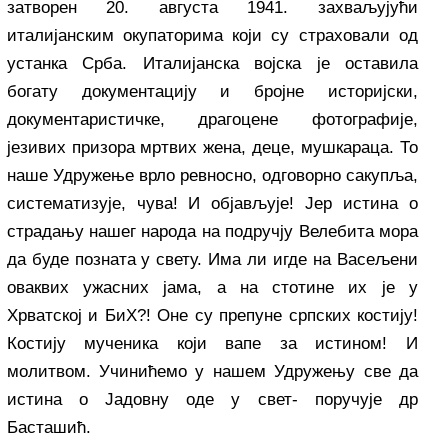
затворен 20. августа 1941. захваљујући
италијанским окупаторима који су страховали од
устанка Срба. Италијанска војска је оставила
богату документацију и бројне историјски,
документаристичке, драгоцене фотографије,
језивих призора мртвих жена, деце, мушкараца. То
наше Удружење врло ревносно, одговорно сакупља,
систематизује, чува! И објављује! Јер истина о
страдању нашег народа на подручју Велебита мора
да буде позната у свету. Има ли игде на Васељени
оваквих ужасних јама, а на стотине их је у
Хрватској и БиХ?! Оне су препуне српских костију!
Костију мученика који вапе за истином! И
молитвом. Учинићемо у нашем Удружењу све да
истина о Јадовну оде у свет- поручује др
Басташић.