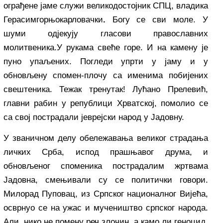
ограђене јаме служи великодостојник СПЦ, владика
Герасимгорњокарловачки
.
Богу се сви моле. У
шуми одјекују гласови православних
молитвеника.У рукама свеће горе. И на камену је
пуно упаљених. Погледи упрти у јаму и у
обновљену спомен-плочу са именима побијених
свештеника. Тежак тренутак! Лућано Прелевић,
главни рабин у републици Хрватској, помолио се
са свој пострадали јеврејски народ у Јадовну.
У званичном делу обележавања великог страдања
личких Срба, испод прашњавог друма, и
обновљеног споменика пострадалим жртвама
Јадовна, смењивали су се политички говори.
Милорад Пуповац, из Српског националног Вијећа,
осврнуо се на ужас и мучеништво српског народа.
Али, нико не помену реч злочин, а камо ли геноцид,