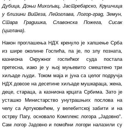
Дубица, Доњи Михољац, Јастребарско, Крушчица
у близини Витеза, Лепоглава, Логор-град, Земун,
Стара Градишка, Славонска Пожега, Сисак
(циглана).
Након проглашења НДХ кренуло је хапшење Срба
из шире околине Госпића, па је, по злу позната,
казниона Окружног госпићког суда постала
претесна, иако је у њој муњевито смештено три
хиљаде људи. Током маја и јуна са целог подручја
НДХ довозе на десетине хиљаде мушкараца, жена,
деце, стараца, а казниона крцата Србима. Зато је
усташко Министарство унутрашњих послова на
челу са Артуковићем, у велебитској забити и на
острву Пагу, основало Комплекс логора „Јадовно”.
Сам логор Јадовно и помоћни логори налазили су