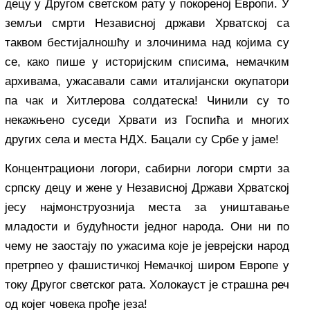
децу у Другом светском рату у покореној Европи. У
земљи смрти Независној држави Хрватској са
таквом бестијалношћу и злочинима над којима су
се, како пише у историјским списима, немачким
архивама, ужасавали сами италијански окупатори
па чак и Хитлерова солдатеска! Чинили су то
некажњено суседи Хрвати из Госпића и многих
других села и места НДХ. Бацали су Србе у јаме!
Концентрациони логори, сабирни логори смрти за
српску децу и жене у Независној Држави Хрватској
јесу најмонструознија места за уништавање
младости и будућности једног народа. Они ни по
чему не заостају по ужасима које је јеврејски народ
претрпео у фашистичкој Немачкој широм Европе у
току Другог светског рата. Холокауст је страшна реч
од којег човека прође језа!