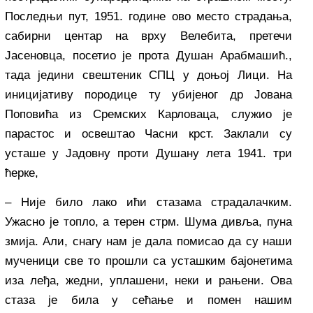
Последњи пут, 1951. године ово место страдања,
сабирни центар на врху Велебита, претечи
Јасеновца, посетио је прота Душан Арабмашић.,
тада једини свештеник СПЦ у доњој Лици. На
иницијативу породице ту убијеног др Јована
Поповића из Сремских Карловаца, служио је
парастос и освештао Часни крст. Заклали су
усташе у Јадовну проти Душану лета 1941. три
ћерке,
– Није било лако ићи стазама страдалачким.
Ужасно је топло, а терен стрм. Шума дивља, пуна
змија. Али, снагу нам је дала помисао да су наши
мученици све то прошли са усташким бајонетима
иза леђа, жедни, уплашени, неки и рањени. Ова
стаза је била у сећање и помен нашим