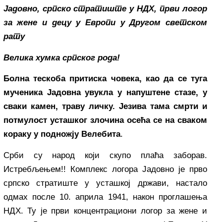
Јадовно, српско стратиште у НДХ, први логор
за жене и децу у Европи у Другом светском
рату
Велика хумка српског рода!
Болна тескоба притиска човека, као да се туга
мученика Јадовна увукла у напуштене стазе, у
сваки камен, траву личку. Језива тама смрти и
потмулост усташког злочина осећа се на сваком
кораку у подножју Велебита
.
Срби су народ који скупо плаћа заборав.
Истребљењем!! Комплекс логора Jадовно је прво
српско стратиште у усташкој држави, настало
одмах после 10. априла 1941, након проглашења
НДХ. Ту је први концентрациони логор за жене и