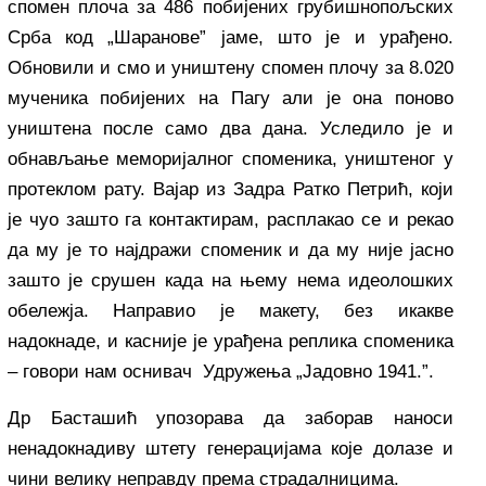
спомен плоча за 486 побијених грубишнопољских
Срба код „Шаранове” јаме, што је и урађено.
Обновили и смо и уништену спомен плочу за 8.020
мученика побијених на Пагу али је она поново
уништена после само два дана. Уследило је и
обнављање меморијалног споменика, уништеног у
протеклом рату. Вајар из Задра Ратко Петрић, који
је чуо зашто га контактирам, расплакао се и рекао
да му је то најдражи споменик и да му није јасно
зашто је срушен када на њему нема идеолошких
обележја. Направио је макету, без икакве
надокнаде, и касније је урађена реплика споменика
– говори нам оснивач Удружења „Јадовно 1941.”.
Др Басташић упозорава да заборав наноси
ненадокнадиву штету генерацијама које долазе и
чини велику неправду према страдалницима.