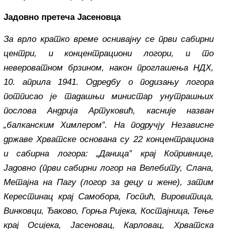
Јадовно претеча Јасеновца
За врло кратко време оснивајну се први сабирни
центри, и концентрациони логори, и то
невероватном брзином, након проглашења НДХ,
10. априла 1941. Одредбу о подизању логора
потписао је тадашњи министар унутрашњих
послова Андрија Артуковић, касније назван
„балканским Химлером”. На подручју Независне
државе Хрватске основана су 22 концентрациона
и сабирна логора: „Даница” крај Копривнице,
Јадовно (први сабирни логор на Велебиту, Слана,
Метајна на Пагу (логор за децу и жене), затим
Керестинац крај Самобора, Госпић, Вировитица,
Винковци, Ђаково, Горња Ријека, Костајница, Тење
крај Осијека, Јасеновац, Карловац, Хрватска