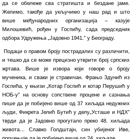
да се обележе сва стратишта и бездане јаме.
Желимо, такође да укључимо у наш рад и што
више међународних организација – казује
Милошевић, рођен у Госпићу, сада председник
одбора Удружења „Јадовно 1941.” у Београду.
Подаци о правом броју пострадалих су различити,
и тешко да се може прецизно утврити број српских
жртава. Више је извора који говоре о броју
мученика, и сваки је стравичан. Фрањо Здунић из
Госпића, у књизи „Котар Госпић и котар Перушић у
НОБ-у” на основу сопствене процене и сазнања
пише да је побијено више од 37 хиљада недужних
људи, Фикрета Јелић Бутић у делу„Усташе и НДХ”
тврди да је Јадовно прогутало преко 48. хиљада
живота… Славко Голдштајн, син убијеног Иве,
процењује да је побијено више од 24. хиљаде