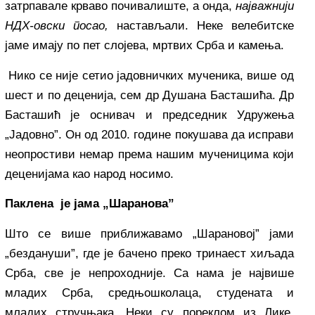
затрпавале крваво почивалиште, а онда,
најважнији
НДХ-овски
посао,
настављали. Неке велебитске
јаме имају по пет слојева, мртвих Срба и камења.
Нико се није сетио јадовничких мученика, више од
шест и по деценија, сем др Душана Басташића. Др
Басташић је оснивач и председник Удружења
„Јадовно”. Он од 2010. године покушава да исправи
неопростиви немар према нашим мученицима који
деценијама као народ носимо.
Паклена је јама „Шаранова”
Што се више приближавамо „Шарановој” јами
„бездануши”, где је бачено преко тринаест хиљада
Срба, све је непроходније. Са нама је највише
младих Срба, средњошколаца, студената и
младих стручњака. Неки су пореклом из Лике,