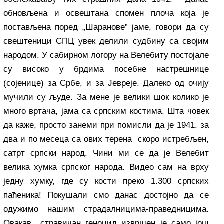
обновљена и освештана спомен плоча која је
постављена поред „Шаранове” јаме, говори да су
свештеници СПЦ увек делили судбину са својим
народом. У сабирном логору на Велебиту постојале
су високо у брдима посебне настрешнице
(сојенице) за Србе, и за Јевреје. Далеко од очију
мучили су људе. За мене је велики шок колико је
много вртача, јама са српским костима. Шта човек
да каже, просто занеми при помисли да је 1941. за
два и по месеца са ових терена скоро истребљен,
сатрт српски народ. Чини ми се да је Велебит
велика хумка српског народа. Видео сам на врху
једну хумку, где су кости преко 1.300 српских
паћеника! Покушали смо данас достојно да се
одужимо нашим страдалницима-праведницима.
Овакав стравичан геноцид извршен је само још