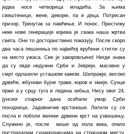
једва носе четворица младића. За њима
свештеници, жене, девојке, па и деца. Потресан
призор. Тренутак за памћење. И понос. Пристижу
неке нове генерације којима је свака наша жртва
света. Они то достојанствено показују. После скоро
два часа пешачења по највећој врућини стигли су
на место ужаса. Све је закоровљено! Нигде знака
да су овде недужни Срби и Јевреји, масовно у
смрт одлазили усташком камом. Шипражје, високо
дрвеће, жбунови бујне траве, коров и змије. Сунце
пржи а у срцу туга и ледена зебња. Нису овог 24.
јунског спарног дана осећали умор Срби
походници, Јадовничке крстоноше. Латили су се
посла и поболи велики дрвени крст на узвишењу.
Служено је, после више од пола века, опело
пострадалим сународницима на страшном месту.