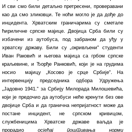
И сви смо били детаљно претресени, проверавани
као да смо зликовци. Те ноћи могло је да дође до
инцидента. Хрватским граничарима су сметале
ћириличне српске мајице. Двојица Срба били су
избачени из аутобуса, под забраном да уђу у
хрватску државу. Били су „окривљени” студенти
Иван Раковић и његова мајица са грбом српске
краљевине, и Ђорђе Ранковић, који је на грудима
носио мајицу „Косово је срце Србије”. На
интервенцију председника одбора Удружења
„Јадовно 1941.” за Србију Милорада Милошевића,
који је предочио да аутобуси неће кренути без ове
двојице Срба и да гранична непријатност може да
постане инцидент, не српском кривицом,
службеницима Хрватске државе ваљда је
прорадио
осјећај поштивања норми