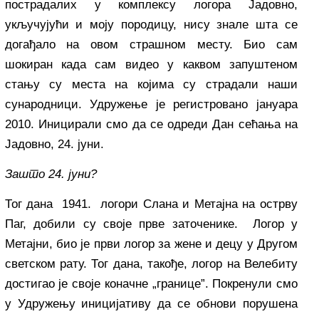
пострадалих у комплексу логора Јадовно,
укључујући и моју породицу, нису знале шта се
догађало на овом страшном месту. Био сам
шокиран када сам видео у каквом запуштеном
стању су места на којима су страдали наши
сународници. Удружење је регистровано јануара
2010. Иницирали смо да се одреди Дан сећања на
Јадовно, 24. јуни.
Зашто 24. јуни?
Тог дана 1941. логори Слана и Метајна на острву
Паг, добили су своје прве заточенике. Логор у
Метајни, био је први логор за жене и децу у Другом
светском рату. Тог дана, такође, логор на Велебиту
достигао је своје коначне „границе”. Покренули смо
у Удружењу иницијативу да се обнови порушена