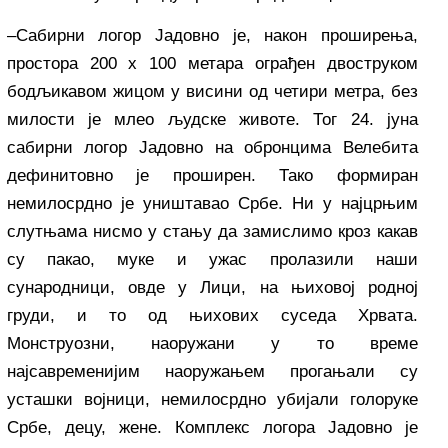
–Сабирни логор Јадовно је, након проширења,
простора 200 x 100 метара ограђен двоструком
бодљикавом жицом у висини од четири метра, без
милости је млео људске животе. Тог 24. јуна
сабирни логор Јадовно на обронцима Велебита
дефинитовно је проширен. Тако формиран
немилосрдно је уништавао Србе. Ни у најцрњим
слутњама нисмо у стању да замислимо кроз какав
су пакао, муке и ужас пролазили наши
сународници, овде у Лици, на њиховој родној
груди, и то од њихових суседа Хрвата.
Монструозни, наоружани у то време
најсавременијим наоружањем прогањали су
усташки војници, немилосрдно убијали голоруке
Србе, децу, жене. Комплекс логора Јадовно је