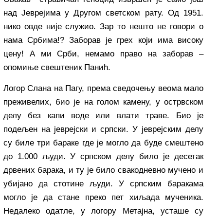
над Јеврејима у Другом светском рату. Од 1951.
нико овде није служио. Зар то нешто не говори о
нама Србима!? Заборав је грех који има високу
цену! А ми Срби, немамо право на заборав –
опомиње свештеник Панић.
Логор Слана на Пагу, према сведочењу веома мало
преживелих, био је на голом камену, у острвском
делу без капи воде или влати траве. Био је
подељен на јеврејски и српски. У јеврејским делу
су биле три бараке где је могло да буде смештено
до 1.000 људи. У српском делу било је десетак
дрвених барака, и ту је било свакодневно мучено и
убијано да стотине људи. У српским баракама
могло је да стане преко пет хиљада мученика.
Недалеко одатле, у логору Метајна, усташе су