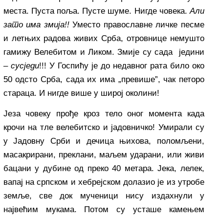
места. Пуста поља. Пусте шуме. Нигде човека.
Али
зато има
змија!!
Уместо православне личке песме
и летњих радова живих Срба, отровнице немушто
гамижу Велебитом и Ликом. Змије су сада једини
–
сусједи
!!! У Госпићу је до недавног рата било око
50 одсто Срба, сада их има „превише”, чак петоро
стараца. И нигде више у широј околини!
Језа човеку прође кроз тело оног момента када
крочи на тле велебитско и јадовничко! Умирали су
у Јадовну Срби и дечица њихова, поломљени,
масакрирани, преклани, маљем ударани, или живи
бацани у дубине од преко 40 метара. Јека, лелек,
вапај на српском и хебрејском долазио је из утробе
земље, све док мученици нису издахнули у
највећим мукама. Потом су усташе камењем