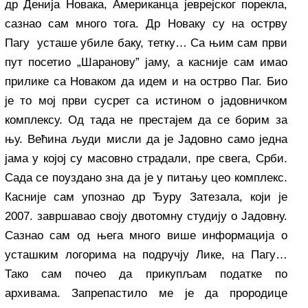
др Денија Новака, Американца јеврејског порекла,
сазнао сам много тога. Др Новаку су на острву
Пагу усташе убиле баку, тетку… Са њим сам први
пут посетио „Шаранову” јаму, а касније сам имао
прилике са Новаком да идем и на острво Паг. Био
је то мој први сусрет са истином о јадовничком
комплексу. Од тада не престајем да се борим за
њу. Већина људи мисли да је Јадовно само једна
јама у којој су масовно страдали, пре свега, Срби.
Сада се поуздано зна да је у питању цео комплекс.
Касније сам упознао др Ђуру Затезала, који је
2007. завршавао своју двотомну студију о Јадовну.
Сазнао сам од њега много више информација о
усташким логорима на подручју Лике, на Пагу…
Тако сам почео да прикупљам податке по
архивама. Запрепастило ме је да прородице