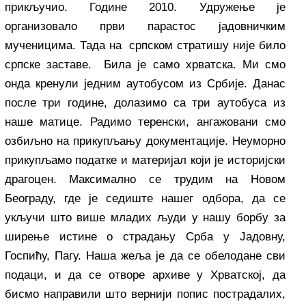
прикључио. Године 2010. Удружење је
организовало први парастос јадовничким
мученицима. Тада на српском стратишу није било
српске заставе. Била је само хрватска. Ми смо
онда кренули једним аутобусом из Србије. Данас
после три године, долазимо са три аутобуса из
наше матице. Радимо теренски, ангажовани смо
озбиљно на прикупљању документације. Неуморно
прикупљамо податке и материјал који је историјски
драгоцен. Максимално се трудим на Новом
Београду, где је седиште нашег одбора, да се
укључи што више младих људи у нашу борбу за
ширење истине о страдању Срба у Јадовну,
Госпићу, Пагу. Наша жеља је да се обелодане сви
подаци, и да се отворе архиве у Хрватској, да
бисмо направили што вернији попис пострадалих,