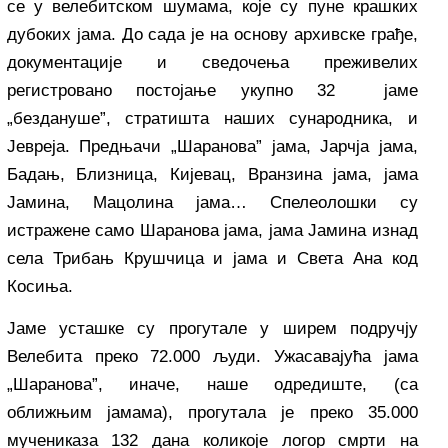
се у велебитском шумама, које су пуне крашких
дубоких јама. До сада је на основу архивске грађе,
документације и сведочења преживелих
регистровано постојање укупно 32 јаме
„бездануше”, стратишта наших сународника, и
Јевреја. Предњачи „Шаранова” јама, Јарчја јама,
Бадањ, Близница, Кијевац, Вранзина јама, јама
Јамина, Мацолина јама… Спелеолошки су
истражене само Шаранова јама, јама Јамина изнад
села Трибањ Крушчица и јама и Света Ана код
Косиња.
Јаме усташке су прогутале у ширем подручју
Велебита преко 72.000 људи. Ужасавајућа јама
„Шаранова”, иначе, наше одредиште, (са
оближњим јамама), прогутала је преко 35.000
мучениказа 132 дана коликоје логор смрти на