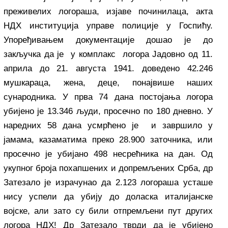
преживелих логораша, изјаве починилаца, акта
НДХ институција управе полиције у Госпићу.
Упоређивањем документације дошао је до
закључка да је у комплакс логора Јадовно од 11.
априла до 21. августа 1941. доведено 42.246
мушкараца, жена, деце, понајвише наших
сународника. У прва 74 дана постојања логора
убијено је 13.346 људи, просечно по 180 дневно. У
наредних 58 дана усмрћено је и завршило у
јамама, казаматима преко 28.900 заточника, или
просечно је убијано 498 несрећника на дан. Од
укупног броја похапшених и допремљених Срба, др
Затезало је израчунао да 2.123 логораша усташе
нису успели да убију до доласка италијанске
војске, али зато су били отпремљени пут других
логора НДХ! Др Затезало тврди да је убијено