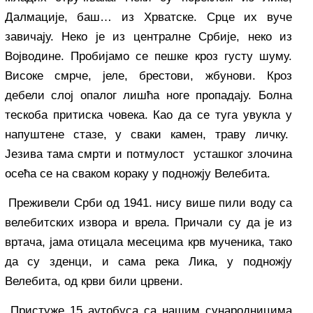
Далмације, баш… из Хрватске. Срце их вуче
завичају. Неко је из централне Србије, неко из
Војводине. Пробијамо се пешке кроз густу шуму.
Високе смрче, јеле, брестови, жбунови. Кроз
дебели слој опалог лишћа ноге пропадају. Болна
тескоба притиска човека. Као да се туга увукла у
напуштене стазе, у сваки камен, траву личку.
Језива тама смрти и потмулост усташког злочина
осећа се на сваком кораку у подножју Велебита.
Преживели Срби од 1941. нису више пили воду са
велебитских извора и врела. Причали су да је из
вртача, јама отицала месецима крв мученика, тако
да су зденци, и сама река Лика, у подножју
Велебита, од крви били црвени.
Пристуже 15 аутобуса са нашим сународницима