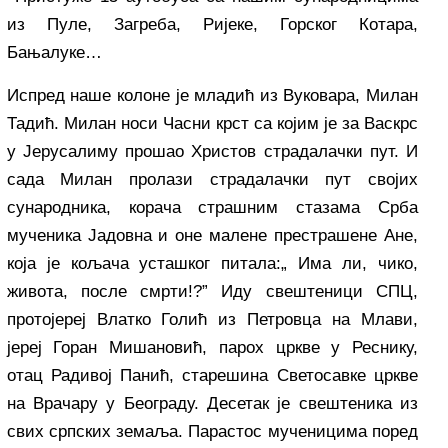
из Пуле, Загреба, Ријеке, Горског Котара,
Бањалуке…
Испред наше колоне је младић из Вуковара, Милан
Тадић. Милан носи Часни крст са којим је за Васкрс
у Јерусалиму прошао Христов страдалачки пут. И
сада Милан пролази страдалачки пут својих
сународника, корача страшним стазама Срба
мученика Јадовна и оне малене престрашене Ане,
која је кољача усташког питала:„ Има ли, чико,
живота, после смрти!?” Иду свештеници СПЦ,
протојереј Влатко Голић из Петровца на Млави,
јереј Горан Мишановић, парох цркве у Реснику,
отац Радивој Панић, старешина Светосавке цркве
на Врачару у Београду. Десетак је свештеника из
свих српских земаља. Парастос мученицима поред