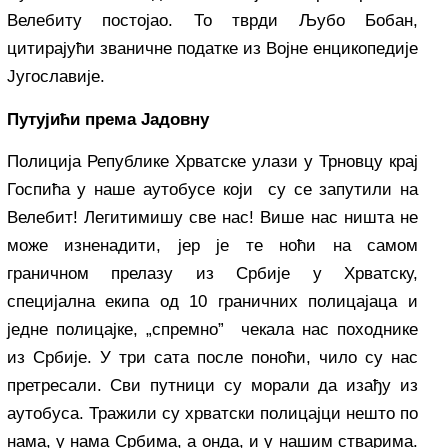
Велебиту постојао. То тврди Љубо Бобан,
цитирајући званичне податке из Војне енцикопедије
Југославије.
Путујићи према Јадовну
Полиција Републике Хрватске улази у Трновцу крај
Госпића у наше аутобусе који су се запутили на
Велебит! Легитимишу све нас! Више нас ништа не
може изненадити, јер је те ноћи на самом
граничном прелазу из Србије у Хрватску,
специјална екипа од 10 граничних полицајаца и
једне полицајке, „спремно” чекала нас походнике
из Србије. У три сата после поноћи, чило су нас
претресали. Сви путници су морали да изађу из
аутобуса. Тражили су хрватски полицајци нешто по
нама, у нама Србима, а онда, и у нашим стварима.