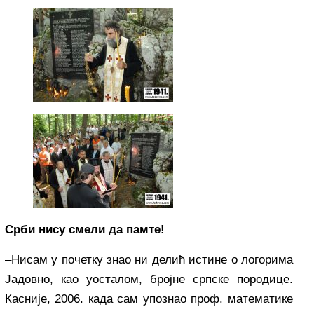
Срби нису смели да памте!
–Нисам у почетку знао ни делић истине о логорима
Јадовно, као уосталом, бројне српске породице.
Касније, 2006. када сам упознао проф. математике