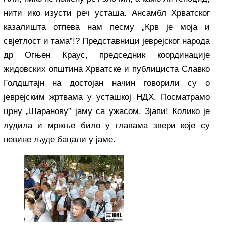
нити ико изусти реч усташа. Ансамбл Хрватског
казалишта отпева нам песму „Крв је моја и
свјетлост и тама”!? Представници јеврејског народа
др Огњен Краус, председник координације
жидовских општина Хрватске и публициста Славко
Голдштајн на достојан начин говорили су о
јеврејским жртвама у усташкој НДХ. Посматрамо
црну „Шаранову” јаму са ужасом. Зјапи! Колико је
лудила и мржње било у главама звери које су
невине људе бацали у јаме.