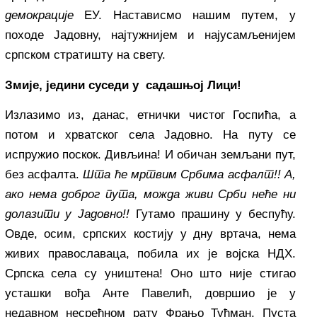
демокрације
ЕУ. Настависмо нашим путем, у
походе Јадовну, најтужнијем и најусамљенијем
српском стратишту на свету.
Змије, једини суседи у садашњој Лици!
Излазимо из, данас, етнички чистог Госпића, а
потом и хрватског села Јадовно. На путу се
испружио поскок. Дивљина! И обичан земљани пут,
без асфалта.
Шта ће мртвим Србима асфалт!!
А,
ако нема доброг пута, можда живи Срби неће ни
долазити у Јадовно!!
Гутамо прашину у беспућу.
Овде, осим, српских костију у дну вртача, нема
живих православаца, побила их је војска НДХ.
Српска села су уништена! Оно што није стигао
усташки вођа Анте Павелић, довршио је у
недавном несрећном рату Фрањо Туђман. Пуста