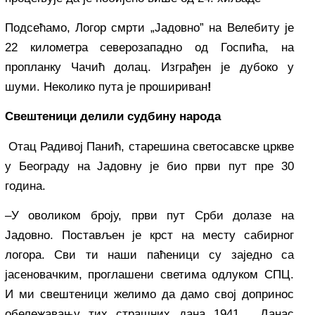
Подсећамо, Логор смрти „Јадовно” на Велебиту је
22 километра северозападно од Госпића, на
пропланку Чачић долац. Изграђен је дубоко у
шуми. Неколико пута је прошириван
!
Свештеници делили судбину народа
Отац Радивој Панић, старешина светосавске цркве
у Београду на Јадовну је био први пут пре 30
година.
–У оволиком броју, први пут Срби долазе на
Јадовно. Постављен је крст на месту сабирног
логора. Сви ти наши паћеници су заједно са
јасеновачким, проглашени светима одлуком СПЦ.
И ми свештеници желимо да дамо свој допринос
обележавању тих страшних дана 1941. Данас