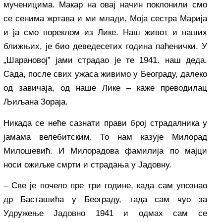
мученицима. Макар на овај начин поклонили смо
се сенима жртава и ми млади. Моја сестра Марија
и ја смо пореклом из Лике. Наш живот и наших
ближњих, је био деведесетих година паћенички. У
„Шарановој” јами страдао је те 1941. наш деда.
Сада, после свих ужаса живимо у Београду, далеко
од завичаја, од наше Лике – каже преводилац
Љиљана Зораја.
Никада се неће сазнати прави број страдалника у
јамама велебитским. То нам казује Милорад
Милошевић. И Милорадова фамилија по мајци
носи ожиљке смрти и страдања у Јадовну.
– Све је почело пре три године, када сам упознао
др Басташића у Београду, тада сам чуо за
Удружење Јадовно 1941 и одмах сам се