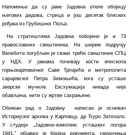
Напомиње да су јаме Јадовна отеле обојицу
његових дедова, стрица и још десетак блиских
рођака из Грубишног Поља.
На стратиштима Јадовна побијено је и 73
православних свештеника. На ширем подручју
Велебита погубљен је сваки трећи свештеник СПЦ
у НДХ. У јамама почивају кости епископа
горњокарловачког Саве Трлајића и митрополита
сарајевског Петра Зимоњића, кога су усташе
зверски мучиле. Ексхумација никада није
обављена, нити су жртве сахрањене.
Обиман рад о Јадовну написао је оснивач
Историјског архива у Карловцу, др Ђуро Затезало.
У студији „Јадовно-комплекс усташких логора
1941.” објавио је бројна документа, сведочења